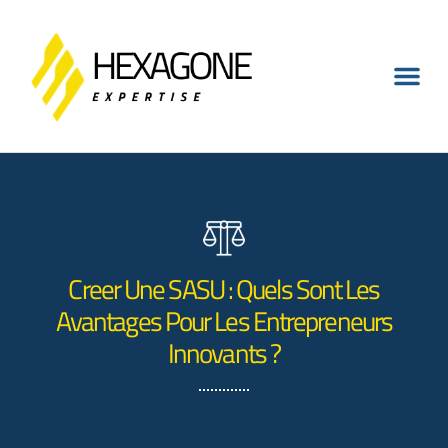
Creer Une SASU : Quels Sont Les
Avantages Pour Les Entrepreneurs
Innovants ?