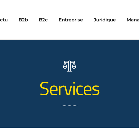
ctu
B2b
B2c
Entreprise
Juridique
Man
Services